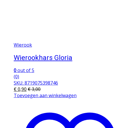
Wierook
Wierookhars Gloria
0
out of 5
(0)
SKU: 8719075398746
€
0,90
€
3,00
Toevoegen aan winkelwagen