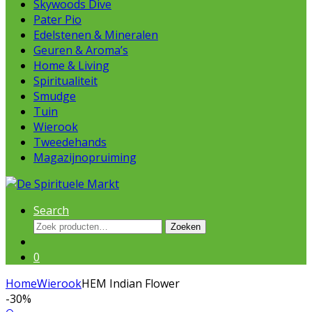
Skywoods Dive
Pater Pio
Edelstenen & Mineralen
Geuren & Aroma’s
Home & Living
Spiritualiteit
Smudge
Tuin
Wierook
Tweedehands
Magazijnopruiming
Search
Zoeken
Zoeken
naar:
0
Home
Wierook
HEM Indian Flower
-
30%