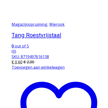
Magazijnopruiming
,
Wierook
Tang Roestvrijstaal
0
out of 5
(0)
SKU: 8719497616138
€
0,60
€
2,00
Toevoegen aan winkelwagen