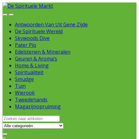
Skip
Skip
to
to
Open
Close
navigation
content
Antwoorden Van Uit Gene Zijde
De Spirituele Wereld
Skywoods Dive
Pater Pio
Edelstenen & Mineralen
Geuren & Aroma’s
Home & Living
Spiritualiteit
Smudge
Tuin
Wierook
Tweedehands
Magazijnopruiming
Search
for: