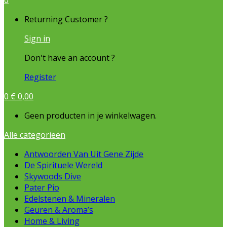
0
My
Returning Customer ?
Account
Sign in
Don't have an account ?
Register
0
€
0,00
Geen producten in je winkelwagen.
Alle categorieën
Antwoorden Van Uit Gene Zijde
De Spirituele Wereld
Skywoods Dive
Pater Pio
Edelstenen & Mineralen
Geuren & Aroma’s
Home & Living